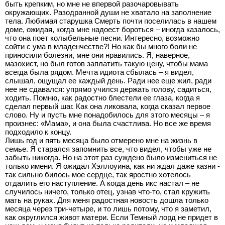
быть крепким, но мне не впервой разочаровывать
окружающих. Разодранной души не хватало на заполнение
тела. Любимая старушка Смерть почти поселилась в нашем
доме, ожидая, когда мне надоест бороться – иногда казалось,
что она поет колыбельные песни. Интересно, возможно
сойти с ума в младенчестве?! Но как бы много боли не
приносили болезни, мне они нравились. Я, наверное,
мазохист, но был готов заплатить такую цену, чтобы мама
всегда была рядом. Мечта идиота сбылась – я видел,
слышал, ощущал ее каждый день. Ради нее еще жил, ради
нее не сдавался: упрямо учился держать голову, садиться,
ходить. Помню, как радостно блестели ее глаза, когда я
сделал первый шаг. Как она ликовала, когда сказал первое
слово. Ну и пусть мне понадобилось для этого месяцы – я
произнес: «Мама», и она была счастлива. Но все же время
подходило к концу.
Лишь год и пять месяца было отмерено мне на жизнь в
семье. Я старался запомнить все, что видел, чтобы уже не
забыть никогда. Но на этот раз суждено было измениться не
только имени. Я ожидал Хэллоуина, как ни ждал даже казни -
так сильно билось мое сердце, так яростно хотелось
отдалить его наступление. А когда день икс настал – не
случилось ничего, только отец, узнав что-то, стал кружить
мать на руках. Для меня радостная новость дошла только
месяца через три-четыре, и то лишь потому, что я заметил,
как округлился живот матери. Если Темный лорд не придет в