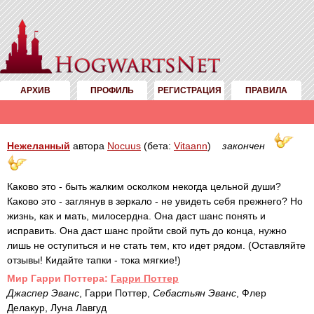
АРХИВ
ПРОФИЛЬ
РЕГИСТРАЦИЯ
ПРАВИЛА
Нежеланный
автора
Nocuus
(бета:
Vitaann
)
закончен
Каково это - быть жалким осколком некогда цельной души?
Каково это - заглянув в зеркало - не увидеть себя прежнего? Но
жизнь, как и мать, милосердна. Она даст шанс понять и
исправить. Она даст шанс пройти свой путь до конца, нужно
лишь не оступиться и не стать тем, кто идет рядом. (Оставляйте
отзывы! Кидайте тапки - тока мягкие!)
Mир Гарри Поттера:
Гарри Поттер
Джаспер Эванс
, Гарри Поттер,
Себастьян Эванс
, Флер
Делакур, Луна Лавгуд