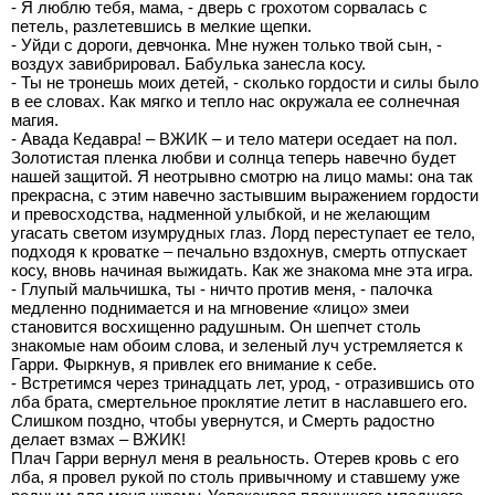
- Я люблю тебя, мама, - дверь с грохотом сорвалась с
петель, разлетевшись в мелкие щепки.
- Уйди с дороги, девчонка. Мне нужен только твой сын, -
воздух завибрировал. Бабулька занесла косу.
- Ты не тронешь моих детей, - сколько гордости и силы было
в ее словах. Как мягко и тепло нас окружала ее солнечная
магия.
- Авада Кедавра! – ВЖИК – и тело матери оседает на пол.
Золотистая пленка любви и солнца теперь навечно будет
нашей защитой. Я неотрывно смотрю на лицо мамы: она так
прекрасна, с этим навечно застывшим выражением гордости
и превосходства, надменной улыбкой, и не желающим
угасать светом изумрудных глаз. Лорд переступает ее тело,
подходя к кроватке – печально вздохнув, смерть отпускает
косу, вновь начиная выжидать. Как же знакома мне эта игра.
- Глупый мальчишка, ты - ничто против меня, - палочка
медленно поднимается и на мгновение «лицо» змеи
становится восхищенно радушным. Он шепчет столь
знакомые нам обоим слова, и зеленый луч устремляется к
Гарри. Фыркнув, я привлек его внимание к себе.
- Встретимся через тринадцать лет, урод, - отразившись ото
лба брата, смертельное проклятие летит в наславшего его.
Слишком поздно, чтобы увернутся, и Смерть радостно
делает взмах – ВЖИК!
Плач Гарри вернул меня в реальность. Отерев кровь с его
лба, я провел рукой по столь привычному и ставшему уже