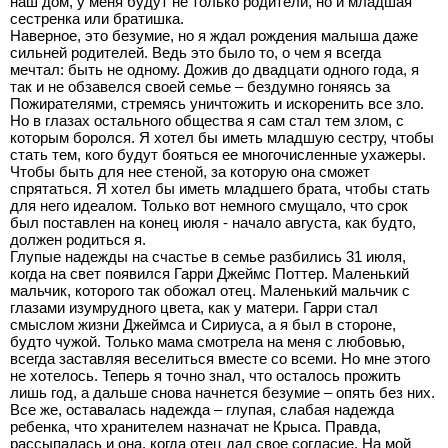
наш дом, у меня будут не только родители, но и младшая
сестренка или братишка.
Наверное, это безумие, но я ждал рождения малыша даже
сильней родителей. Ведь это было то, о чем я всегда
мечтал: быть не одному. Дожив до двадцати одного года, я
так и не обзавелся своей семье – бездумно гоняясь за
Пожирателями, стремясь уничтожить и искоренить все зло.
Но в глазах остального общества я сам стал тем злом, с
которым боролся. Я хотел бы иметь младшую сестру, чтобы
стать тем, кого будут бояться ее многочисленные ухажеры.
Чтобы быть для нее стеной, за которую она сможет
спрятаться. Я хотел бы иметь младшего брата, чтобы стать
для него идеалом. Только вот немного смущало, что срок
был поставлен на конец июля - начало августа, как будто,
должен родиться я.
Глупые надежды на счастье в семье разбились 31 июля,
когда на свет появился Гарри Джеймс Поттер. Маленький
мальчик, которого так обожал отец. Маленький мальчик с
глазами изумрудного цвета, как у матери. Гарри стал
смыслом жизни Джеймса и Сириуса, а я был в стороне,
будто чужой. Только мама смотрела на меня с любовью,
всегда заставляя веселиться вместе со всеми. Но мне этого
не хотелось. Теперь я точно знал, что осталось прожить
лишь год, а дальше снова начнется безумие – опять без них.
Все же, оставалась надежда – глупая, слабая надежда
ребенка, что хранителем назначат не Крыса. Правда,
рассыпалась и она, когда отец дал свое согласие. На мой