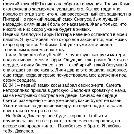
громкий крик «НЕТ» никто не обратил внимания. Только Крыс
сконфуженно засмеялся, услышав его. Как же тогда мне
попало от отца зато, что я, как рассерженный кот, зашипел на
Питера! Но громкий лающий смех Сириуса был лучшей
наградой, смягчившей боль от наказания. Жаль только, что
никого из них скоро уже не будет в живых.
Первый Хэллоуин Гарри Поттера навечно останется в моей
памяти. Я чувствовал, что скоро все закончится, моя жизнь
скоро прервется. Любимая бабушка уже затачивала
точильным камнем свою косу.
- Лили, бери детей и убегай! – я чувствую, как руки матери
подхватывают меня и Гарри. Ощущаю, как громко бьется ее
сердце, и вижу блеск ее глаз - такой яркий, такой безумный –
она отдаст за нас жизнь. Лили давно это решила, наверное,
еще тогда, когда впервые почувствовала мое движения под
своим сердцем.
ВЖИК – первый взмах косы забрал своих жертв. Смерть
неторопливо пришла в детскую. Заслонив кроватку с нами,
мама неотрывно смотрела на дверь. Сейчас ее сердце
бьется размеренно – она уже знает, какой будет ее казнь.
Ухватившись за деревянные прутья перегородок, я встал,
пристально смотря на нее.
- Не бойся, Джаспер, все будет хорошо. Чтобы ни
случилось, вас он не тронет, - голос слегка сорвался, но
вскоре она продолжила. – Позаботься о брате. Я люблю
тебя, Джаспер.