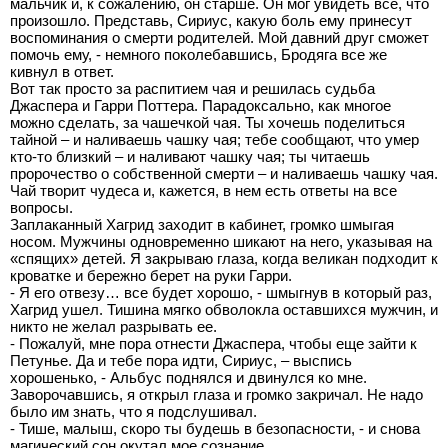
мальчик и, к сожалению, он старше. Он мог увидеть все, что
произошло. Представь, Сириус, какую боль ему принесут
воспоминания о смерти родителей. Мой давний друг сможет
помочь ему, - немного поколебавшись, Бродяга все же
кивнул в ответ.
Вот так просто за распитием чая и решилась судьба
Джаспера и Гарри Поттера. Парадоксально, как многое
можно сделать, за чашечкой чая. Ты хочешь поделиться
тайной – и наливаешь чашку чая; тебе сообщают, что умер
кто-то близкий – и наливают чашку чая; ты читаешь
пророчество о собственной смерти – и наливаешь чашку чая.
Чай творит чудеса и, кажется, в нем есть ответы на все
вопросы.
Заплаканный Хагрид заходит в кабинет, громко шмыгая
носом. Мужчины одновременно шикают на него, указывая на
«спящих» детей. Я закрываю глаза, когда великан подходит к
кроватке и бережно берет на руки Гарри.
- Я его отвезу… все будет хорошо, - шмыгнув в который раз,
Хагрид ушел. Тишина мягко обволокла оставшихся мужчин, и
никто не желал разрывать ее.
- Пожалуй, мне пора отнести Джаспера, чтобы еще зайти к
Петунье. Да и тебе пора идти, Сириус, – выспись
хорошенько, - Альбус поднялся и двинулся ко мне.
Заворочавшись, я открыл глаза и громко закричал. Не надо
было им знать, что я подслушивал.
- Тише, малыш, скоро ты будешь в безопасности, - и снова
магический сон окутал мое сознание.