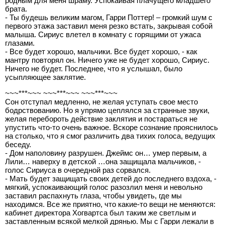
родным для меня шраму. Успокаивая плачущего младшего
брата.
- Ты будешь великим магом, Гарри Поттер! – громкий шум с
первого этажа заставил меня резко встать, закрывая собой
малыша. Сириус влетел в комнату с горящими от ужаса
глазами.
- Все будет хорошо, мальчики. Все будет хорошо, - как
мантру повторял он. Ничего уже не будет хорошо, Сириус.
Ничего не будет. Последнее, что я услышал, было
усыпляющее заклятие.
~~~***~~~ ~~~***~~~ ~~~***~~~
Сон отступал медленно, не желая уступать свое место
бодрствованию. Но я упрямо цеплялся за странные звуки,
желая перебороть действие заклятия и постараться не
упустить что-то очень важное. Вскоре сознание прояснилось
на столько, что я смог различить два тихих голоса, ведущих
беседу.
- Дом наполовину разрушен. Джеймс он… умер первым, а
Лили… наверху в детской …она защищала мальчиков, -
голос Сириуса в очередной раз сорвался.
- Мать будет защищать своих детей до последнего вздоха, -
мягкий, успокаивающий голос разозлил меня и невольно
заставил распахнуть глаза, чтобы увидеть, где мы
находимся. Все же приятно, что какие-то вещи не меняются:
кабинет директора Хогвартса был таким же светлым и
заставленным всякой мелкой дрянью. Мы с Гарри лежали в