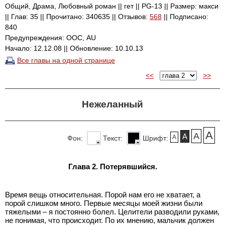
Общий, Драма, Любовный роман || гет || PG-13 || Размер: макси
|| Глав: 35 || Прочитано: 340635 || Отзывов:
568
|| Подписано:
840
Предупреждения: ООС, AU
Начало: 12.12.08 || Обновление: 10.10.13
Все главы на одной странице
<<
>>
Нежеланный
A
A
A
A
Фон:
Текст:
Шрифт:
Глава 2. Потерявшийся.
Время вещь относительная. Порой нам его не хватает, а
порой слишком много. Первые месяцы моей жизни были
тяжелыми – я постоянно болел. Целители разводили руками,
не понимая, что происходит. По их мнению, мальчик должен