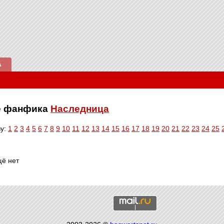
А
ве фанфика
Наследница
ву:
1
2
3
4
5
6
7
8
9
10
11
12
13
14
15
16
17
18
19
20
21
22
23
24
25
щё нет