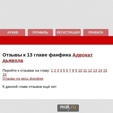
АРХИВ
ПРОФИЛЬ
РЕГИСТРАЦИЯ
ПРАВИЛА
Отзывы к 13 главе фанфика
Адвокат
дьявола
Перейти к отзывам на главу:
1
2
3
4
5
6
7
8
9
10
11
12
13
14
15
16
Отзывы на весь фанфик
К данной главе отзывов ещё нет