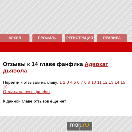
АРХИВ
ПРОФИЛЬ
РЕГИСТРАЦИЯ
ПРАВИЛА
Отзывы к 14 главе фанфика
Адвокат
дьявола
Перейти к отзывам на главу:
1
2
3
4
5
6
7
8
9
10
11
12
13
14
15
16
Отзывы на весь фанфик
К данной главе отзывов ещё нет