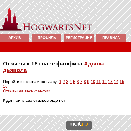
АРХИВ
ПРОФИЛЬ
РЕГИСТРАЦИЯ
ПРАВИЛА
Отзывы к 16 главе фанфика
Адвокат
дьявола
Перейти к отзывам на главу:
1
2
3
4
5
6
7
8
9
10
11
12
13
14
15
16
Отзывы на весь фанфик
К данной главе отзывов ещё нет