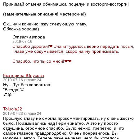
Принимай от меня обнимашки, поцелуи и восторги-восторги!
(замечательные описания! мастерские!)
Ох...ну и конечно: жду следующую главу.
Обложка хороша)
Ответ автора
2019-07-16
Спасибо дорогая!❤ Значит удалось верно передать посыл.
Глава уже обдумывается, скоро начну прописывать.
Спасибо, что ты со мной!❤❤
Екатерина Юнусова
2019-07-16 к главе 24
Ну... Тут без вариантов:
"Всегда!"©
💕📖
Toluola22
2019-07-23 к главе 24
Прошлую главу не смогла прокомментировать, ну очень жёстко
было. Поизмывались над Герми знатно. А это ну просто
отдушина, огромное спасибо. Было нежно, трепетно, и что
самое главное правдоподобно. Очень понравилось, Вы
молодец, автор. Теперь даже не знаю, чего бы хотелось,