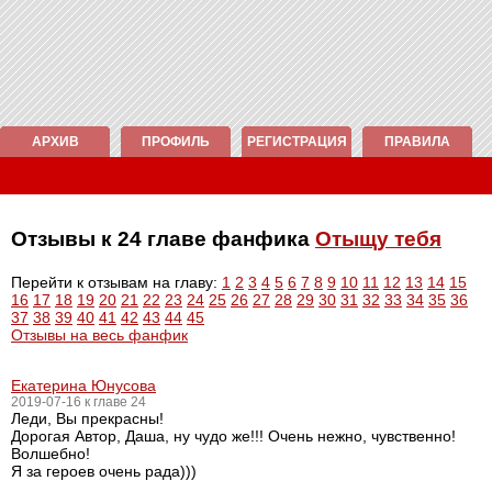
АРХИВ
ПРОФИЛЬ
РЕГИСТРАЦИЯ
ПРАВИЛА
Отзывы к 24 главе фанфика
Отыщу тебя
Перейти к отзывам на главу:
1
2
3
4
5
6
7
8
9
10
11
12
13
14
15
16
17
18
19
20
21
22
23
24
25
26
27
28
29
30
31
32
33
34
35
36
37
38
39
40
41
42
43
44
45
Отзывы на весь фанфик
Екатерина Юнусова
2019-07-16 к главе 24
Леди, Вы прекрасны!
Дорогая Автор, Даша, ну чудо же!!! Очень нежно, чувственно!
Волшебно!
Я за героев очень рада)))