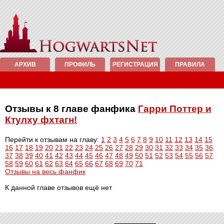
АРХИВ
ПРОФИЛЬ
РЕГИСТРАЦИЯ
ПРАВИЛА
Отзывы к 8 главе фанфика
Гарри Поттер и
Ктулху фхтагн!
Перейти к отзывам на главу:
1
2
3
4
5
6
7
8
9
10
11
12
13
14
15
16
17
18
19
20
21
22
23
24
25
26
27
28
29
30
31
32
33
34
35
36
37
38
39
40
41
42
43
44
45
46
47
48
49
50
51
52
53
54
55
56
57
58
59
60
61
62
63
64
65
66
67
68
69
70
71
Отзывы на весь фанфик
К данной главе отзывов ещё нет