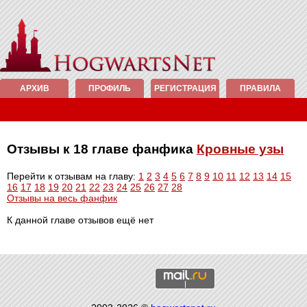
АРХИВ
ПРОФИЛЬ
РЕГИСТРАЦИЯ
ПРАВИЛА
Отзывы к 18 главе фанфика
Кровные узы
Перейти к отзывам на главу:
1
2
3
4
5
6
7
8
9
10
11
12
13
14
15
16
17
18
19
20
21
22
23
24
25
26
27
28
Отзывы на весь фанфик
К данной главе отзывов ещё нет