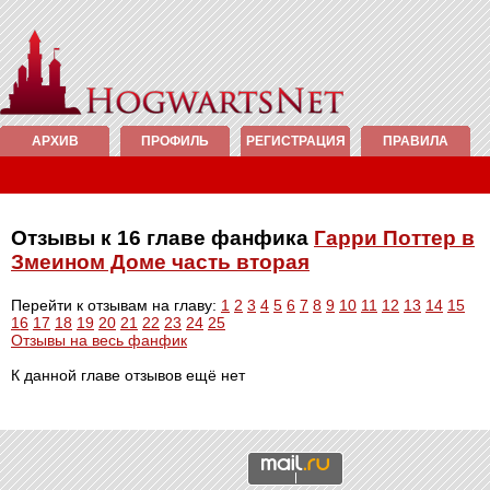
АРХИВ
ПРОФИЛЬ
РЕГИСТРАЦИЯ
ПРАВИЛА
Отзывы к 16 главе фанфика
Гарри Поттер в
Змеином Доме часть вторая
Перейти к отзывам на главу:
1
2
3
4
5
6
7
8
9
10
11
12
13
14
15
16
17
18
19
20
21
22
23
24
25
Отзывы на весь фанфик
К данной главе отзывов ещё нет