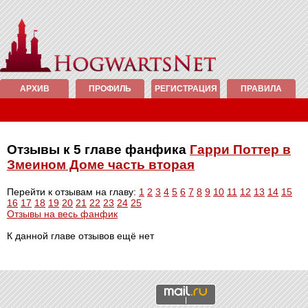
АРХИВ
ПРОФИЛЬ
РЕГИСТРАЦИЯ
ПРАВИЛА
Отзывы к 5 главе фанфика
Гарри Поттер в
Змеином Доме часть вторая
Перейти к отзывам на главу:
1
2
3
4
5
6
7
8
9
10
11
12
13
14
15
16
17
18
19
20
21
22
23
24
25
Отзывы на весь фанфик
К данной главе отзывов ещё нет