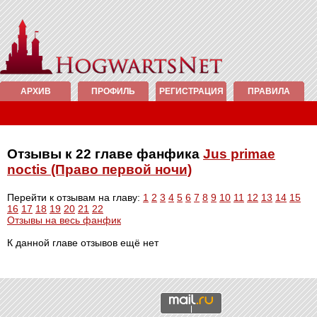
АРХИВ
ПРОФИЛЬ
РЕГИСТРАЦИЯ
ПРАВИЛА
Отзывы к 22 главе фанфика
Jus primae
noctis (Право первой ночи)
Перейти к отзывам на главу:
1
2
3
4
5
6
7
8
9
10
11
12
13
14
15
16
17
18
19
20
21
22
Отзывы на весь фанфик
К данной главе отзывов ещё нет