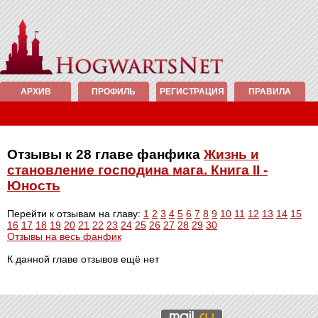
АРХИВ
ПРОФИЛЬ
РЕГИСТРАЦИЯ
ПРАВИЛА
Отзывы к 28 главе фанфика
Жизнь и
становление господина мага. Книга II -
Юность
Перейти к отзывам на главу:
1
2
3
4
5
6
7
8
9
10
11
12
13
14
15
16
17
18
19
20
21
22
23
24
25
26
27
28
29
30
Отзывы на весь фанфик
К данной главе отзывов ещё нет