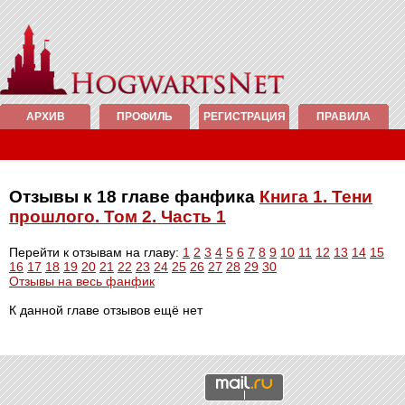
АРХИВ
ПРОФИЛЬ
РЕГИСТРАЦИЯ
ПРАВИЛА
Отзывы к 18 главе фанфика
Книга 1. Тени
прошлого. Том 2. Часть 1
Перейти к отзывам на главу:
1
2
3
4
5
6
7
8
9
10
11
12
13
14
15
16
17
18
19
20
21
22
23
24
25
26
27
28
29
30
Отзывы на весь фанфик
К данной главе отзывов ещё нет