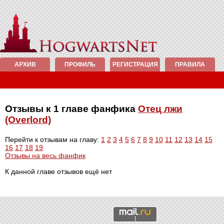
АРХИВ
ПРОФИЛЬ
РЕГИСТРАЦИЯ
ПРАВИЛА
Отзывы к 1 главе фанфика
Отец лжи
(Overlord)
Перейти к отзывам на главу:
1
2
3
4
5
6
7
8
9
10
11
12
13
14
15
16
17
18
19
Отзывы на весь фанфик
К данной главе отзывов ещё нет