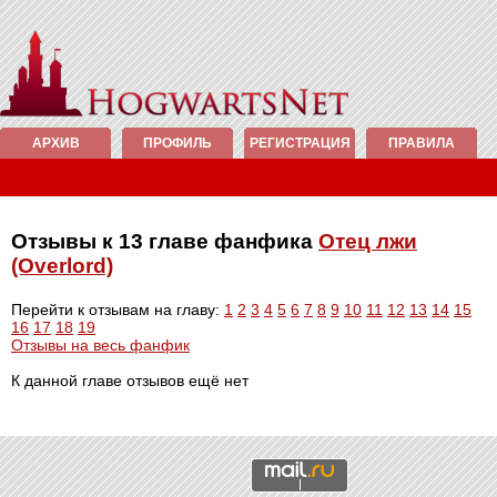
АРХИВ
ПРОФИЛЬ
РЕГИСТРАЦИЯ
ПРАВИЛА
Отзывы к 13 главе фанфика
Отец лжи
(Overlord)
Перейти к отзывам на главу:
1
2
3
4
5
6
7
8
9
10
11
12
13
14
15
16
17
18
19
Отзывы на весь фанфик
К данной главе отзывов ещё нет