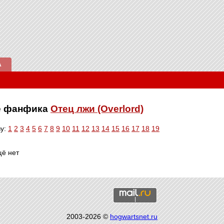
А
ве фанфика
Отец лжи (Overlord)
ву:
1
2
3
4
5
6
7
8
9
10
11
12
13
14
15
16
17
18
19
щё нет
2003-2026 ©
hogwartsnet.ru