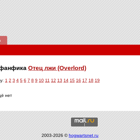
А
е фанфика
Отец лжи (Overlord)
ву:
1
2
3
4
5
6
7
8
9
10
11
12
13
14
15
16
17
18
19
щё нет
2003-2026 ©
hogwartsnet.ru