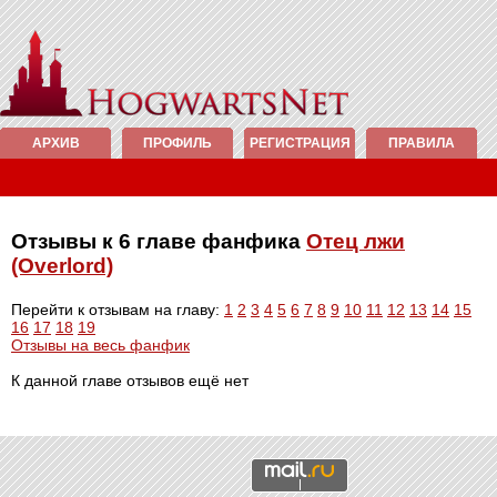
АРХИВ
ПРОФИЛЬ
РЕГИСТРАЦИЯ
ПРАВИЛА
Отзывы к 6 главе фанфика
Отец лжи
(Overlord)
Перейти к отзывам на главу:
1
2
3
4
5
6
7
8
9
10
11
12
13
14
15
16
17
18
19
Отзывы на весь фанфик
К данной главе отзывов ещё нет