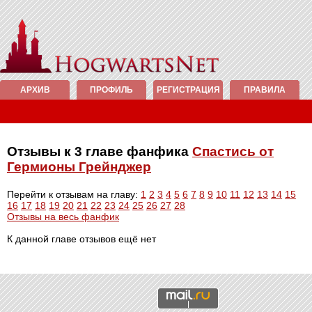
АРХИВ
ПРОФИЛЬ
РЕГИСТРАЦИЯ
ПРАВИЛА
Отзывы к 3 главе фанфика
Спастись от
Гермионы Грейнджер
Перейти к отзывам на главу:
1
2
3
4
5
6
7
8
9
10
11
12
13
14
15
16
17
18
19
20
21
22
23
24
25
26
27
28
Отзывы на весь фанфик
К данной главе отзывов ещё нет