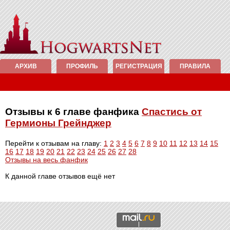
АРХИВ
ПРОФИЛЬ
РЕГИСТРАЦИЯ
ПРАВИЛА
Отзывы к 6 главе фанфика
Спастись от
Гермионы Грейнджер
Перейти к отзывам на главу:
1
2
3
4
5
6
7
8
9
10
11
12
13
14
15
16
17
18
19
20
21
22
23
24
25
26
27
28
Отзывы на весь фанфик
К данной главе отзывов ещё нет