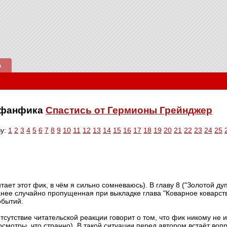
А
е фанфика
Спастись от Гермионы Грейнджер
ву:
1
2
3
4
5
6
7
8
9
10
11
12
13
14
15
16
17
18
19
20
21
22
23
24
25
тает этот фик, в чём я сильно сомневаюсь). В главу 8 ("Золотой д
ранее случайно пропущенная при выкладке глава "Коварное коварст
обытий.
тсутствие читательской реакции говорит о том, что фик никому не и
осмотры, что странно). В такой ситуации перед автором встаёт воп