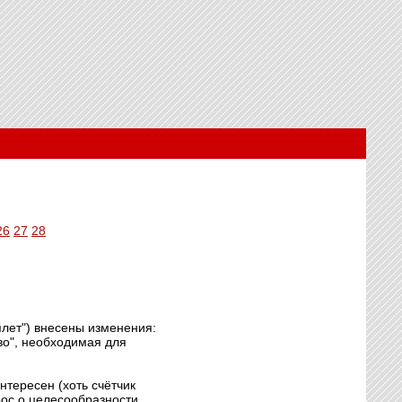
26
27
28
уплет") внесены изменения:
во", необходимая для
нтересен (хоть счётчик
рос о целесообразности