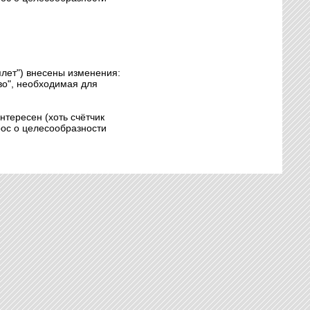
уплет") внесены изменения:
во", необходимая для
нтересен (хоть счётчик
рос о целесообразности