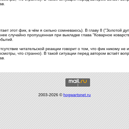
ав.
тает этот фик, в чём я сильно сомневаюсь). В главу 8 ("Золотой д
ранее случайно пропущенная при выкладке глава "Коварное коварст
обытий.
тсутствие читательской реакции говорит о том, что фик никому не и
осмотры, что странно). В такой ситуации перед автором встаёт воп
ав.
2003-2026 ©
hogwartsnet.ru