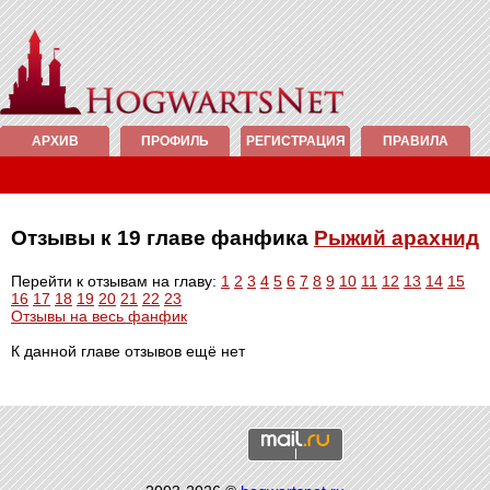
АРХИВ
ПРОФИЛЬ
РЕГИСТРАЦИЯ
ПРАВИЛА
Отзывы к 19 главе фанфика
Рыжий арахнид
Перейти к отзывам на главу:
1
2
3
4
5
6
7
8
9
10
11
12
13
14
15
16
17
18
19
20
21
22
23
Отзывы на весь фанфик
К данной главе отзывов ещё нет