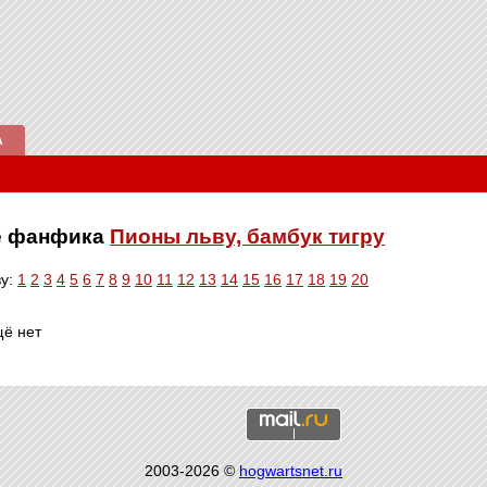
А
ве фанфика
Пионы льву, бамбук тигру
ву:
1
2
3
4
5
6
7
8
9
10
11
12
13
14
15
16
17
18
19
20
щё нет
2003-2026 ©
hogwartsnet.ru