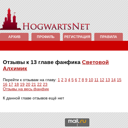
АРХИВ
ПРОФИЛЬ
РЕГИСТРАЦИЯ
ПРАВИЛА
Отзывы к 13 главе фанфика
Световой
Алхимик
Перейти к отзывам на главу:
1
2
3
4
5
6
7
8
9
10
11
12
13
14
15
16
17
18
19
20
21
22
23
Отзывы на весь фанфик
К данной главе отзывов ещё нет