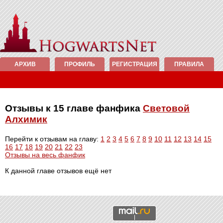
АРХИВ
ПРОФИЛЬ
РЕГИСТРАЦИЯ
ПРАВИЛА
Отзывы к 15 главе фанфика
Световой
Алхимик
Перейти к отзывам на главу:
1
2
3
4
5
6
7
8
9
10
11
12
13
14
15
16
17
18
19
20
21
22
23
Отзывы на весь фанфик
К данной главе отзывов ещё нет