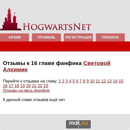
АРХИВ
ПРОФИЛЬ
РЕГИСТРАЦИЯ
ПРАВИЛА
Отзывы к 16 главе фанфика
Световой
Алхимик
Перейти к отзывам на главу:
1
2
3
4
5
6
7
8
9
10
11
12
13
14
15
16
17
18
19
20
21
22
23
Отзывы на весь фанфик
К данной главе отзывов ещё нет