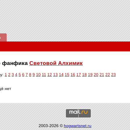
А
ве фанфика
Световой Алхимик
ву:
1
2
3
4
5
6
7
8
9
10
11
12
13
14
15
16
17
18
19
20
21
22
23
щё нет
2003-2026 ©
hogwartsnet.ru