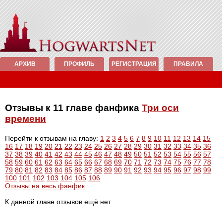
АРХИВ
ПРОФИЛЬ
РЕГИСТРАЦИЯ
ПРАВИЛА
Отзывы к 11 главе фанфика
Три оси
времени
Перейти к отзывам на главу:
1
2
3
4
5
6
7
8
9
10
11
12
13
14
15
16
17
18
19
20
21
22
23
24
25
26
27
28
29
30
31
32
33
34
35
36
37
38
39
40
41
42
43
44
45
46
47
48
49
50
51
52
53
54
55
56
57
58
59
60
61
62
63
64
65
66
67
68
69
70
71
72
73
74
75
76
77
78
79
80
81
82
83
84
85
86
87
88
89
90
91
92
93
94
95
96
97
98
99
100
101
102
103
104
105
106
Отзывы на весь фанфик
К данной главе отзывов ещё нет