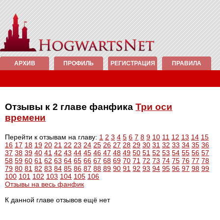
АРХИВ
ПРОФИЛЬ
РЕГИСТРАЦИЯ
ПРАВИЛА
Отзывы к 2 главе фанфика
Три оси
времени
Перейти к отзывам на главу:
1
2
3
4
5
6
7
8
9
10
11
12
13
14
15
16
17
18
19
20
21
22
23
24
25
26
27
28
29
30
31
32
33
34
35
36
37
38
39
40
41
42
43
44
45
46
47
48
49
50
51
52
53
54
55
56
57
58
59
60
61
62
63
64
65
66
67
68
69
70
71
72
73
74
75
76
77
78
79
80
81
82
83
84
85
86
87
88
89
90
91
92
93
94
95
96
97
98
99
100
101
102
103
104
105
106
Отзывы на весь фанфик
К данной главе отзывов ещё нет