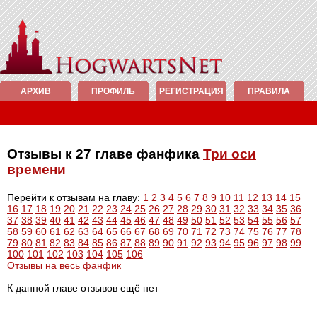
АРХИВ
ПРОФИЛЬ
РЕГИСТРАЦИЯ
ПРАВИЛА
Отзывы к 27 главе фанфика
Три оси
времени
Перейти к отзывам на главу:
1
2
3
4
5
6
7
8
9
10
11
12
13
14
15
16
17
18
19
20
21
22
23
24
25
26
27
28
29
30
31
32
33
34
35
36
37
38
39
40
41
42
43
44
45
46
47
48
49
50
51
52
53
54
55
56
57
58
59
60
61
62
63
64
65
66
67
68
69
70
71
72
73
74
75
76
77
78
79
80
81
82
83
84
85
86
87
88
89
90
91
92
93
94
95
96
97
98
99
100
101
102
103
104
105
106
Отзывы на весь фанфик
К данной главе отзывов ещё нет