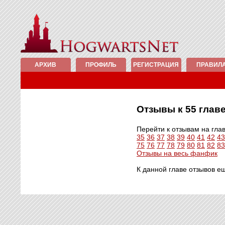
АРХИВ
ПРОФИЛЬ
РЕГИСТРАЦИЯ
ПРАВИЛ
Отзывы к 55 гла
Перейти к отзывам на гла
35
36
37
38
39
40
41
42
43
75
76
77
78
79
80
81
82
83
Отзывы на весь фанфик
К данной главе отзывов е