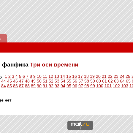
А
ве фанфика
Три оси времени
ву:
1
2
3
4
5
6
7
8
9
10
11
12
13
14
15
16
17
18
19
20
21
22
23
24
25
44
45
46
47
48
49
50
51
52
53
54
55
56
57
58
59
60
61
62
63
64
65
84
85
86
87
88
89
90
91
92
93
94
95
96
97
98
99
100
101
102
103
1
щё нет