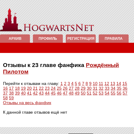
АРХИВ
ПРОФИЛЬ
РЕГИСТРАЦИЯ
ПРАВИЛА
Отзывы к 23 главе фанфика
Рождённый
Пилотом
Перейти к отзывам на главу:
1
2
3
4
5
6
7
8
9
10
11
12
13
14
15
16
17
18
19
20
21
22
23
24
25
26
27
28
29
30
31
32
33
34
35
36
37
38
39
40
41
42
43
44
45
46
47
48
49
50
51
52
53
54
55
56
57
58
59
Отзывы на весь фанфик
К данной главе отзывов ещё нет