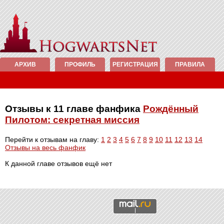
АРХИВ
ПРОФИЛЬ
РЕГИСТРАЦИЯ
ПРАВИЛА
Отзывы к 11 главе фанфика
Рождённый
Пилотом: секретная миссия
Перейти к отзывам на главу:
1
2
3
4
5
6
7
8
9
10
11
12
13
14
Отзывы на весь фанфик
К данной главе отзывов ещё нет