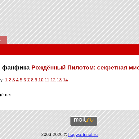
А
ве фанфика
Рождённый Пилотом: секретная ми
ву:
1
2
3
4
5
6
7
8
9
10
11
12
13
14
щё нет
2003-2026 ©
hogwartsnet.ru