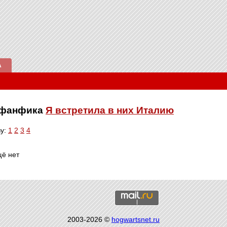
А
е фанфика
Я встретила в них Италию
ву:
1
2
3
4
щё нет
2003-2026 ©
hogwartsnet.ru