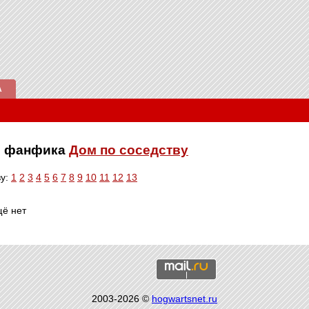
А
ве фанфика
Дом по соседству
ву:
1
2
3
4
5
6
7
8
9
10
11
12
13
щё нет
2003-2026 ©
hogwartsnet.ru