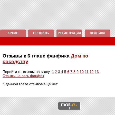
АРХИВ
ПРОФИЛЬ
РЕГИСТРАЦИЯ
ПРАВИЛА
Отзывы к 6 главе фанфика
Дом по
соседству
Перейти к отзывам на главу:
1
2
3
4
5
6
7
8
9
10
11
12
13
Отзывы на весь фанфик
К данной главе отзывов ещё нет