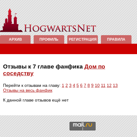
АРХИВ
ПРОФИЛЬ
РЕГИСТРАЦИЯ
ПРАВИЛА
Отзывы к 7 главе фанфика
Дом по
соседству
Перейти к отзывам на главу:
1
2
3
4
5
6
7
8
9
10
11
12
13
Отзывы на весь фанфик
К данной главе отзывов ещё нет