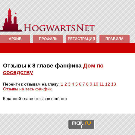
АРХИВ
ПРОФИЛЬ
РЕГИСТРАЦИЯ
ПРАВИЛА
Отзывы к 8 главе фанфика
Дом по
соседству
Перейти к отзывам на главу:
1
2
3
4
5
6
7
8
9
10
11
12
13
Отзывы на весь фанфик
К данной главе отзывов ещё нет