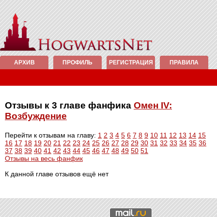
АРХИВ
ПРОФИЛЬ
РЕГИСТРАЦИЯ
ПРАВИЛА
Отзывы к 3 главе фанфика
Омен IV:
Возбуждение
Перейти к отзывам на главу:
1
2
3
4
5
6
7
8
9
10
11
12
13
14
15
16
17
18
19
20
21
22
23
24
25
26
27
28
29
30
31
32
33
34
35
36
37
38
39
40
41
42
43
44
45
46
47
48
49
50
51
Отзывы на весь фанфик
К данной главе отзывов ещё нет