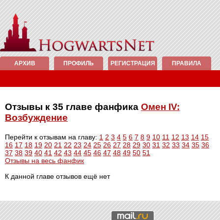
АРХИВ
ПРОФИЛЬ
РЕГИСТРАЦИЯ
ПРАВИЛА
Отзывы к 35 главе фанфика
Омен IV:
Возбуждение
Перейти к отзывам на главу:
1
2
3
4
5
6
7
8
9
10
11
12
13
14
15
16
17
18
19
20
21
22
23
24
25
26
27
28
29
30
31
32
33
34
35
36
37
38
39
40
41
42
43
44
45
46
47
48
49
50
51
Отзывы на весь фанфик
К данной главе отзывов ещё нет