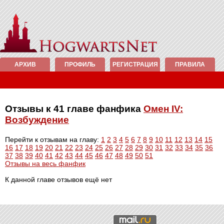
АРХИВ
ПРОФИЛЬ
РЕГИСТРАЦИЯ
ПРАВИЛА
Отзывы к 41 главе фанфика
Омен IV:
Возбуждение
Перейти к отзывам на главу:
1
2
3
4
5
6
7
8
9
10
11
12
13
14
15
16
17
18
19
20
21
22
23
24
25
26
27
28
29
30
31
32
33
34
35
36
37
38
39
40
41
42
43
44
45
46
47
48
49
50
51
Отзывы на весь фанфик
К данной главе отзывов ещё нет