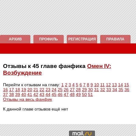
АРХИВ
ПРОФИЛЬ
РЕГИСТРАЦИЯ
ПРАВИЛА
Отзывы к 45 главе фанфика
Омен IV:
Возбуждение
Перейти к отзывам на главу:
1
2
3
4
5
6
7
8
9
10
11
12
13
14
15
16
17
18
19
20
21
22
23
24
25
26
27
28
29
30
31
32
33
34
35
36
37
38
39
40
41
42
43
44
45
46
47
48
49
50
51
Отзывы на весь фанфик
К данной главе отзывов ещё нет