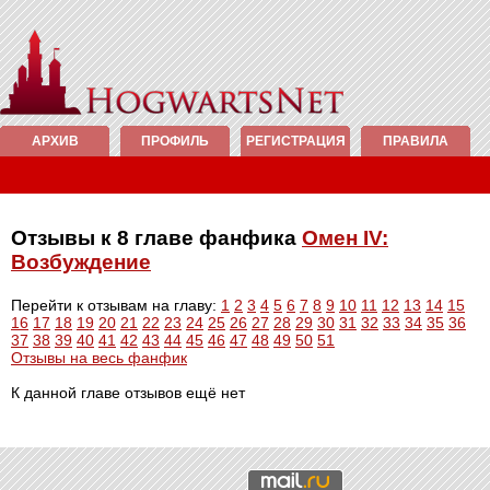
АРХИВ
ПРОФИЛЬ
РЕГИСТРАЦИЯ
ПРАВИЛА
Отзывы к 8 главе фанфика
Омен IV:
Возбуждение
Перейти к отзывам на главу:
1
2
3
4
5
6
7
8
9
10
11
12
13
14
15
16
17
18
19
20
21
22
23
24
25
26
27
28
29
30
31
32
33
34
35
36
37
38
39
40
41
42
43
44
45
46
47
48
49
50
51
Отзывы на весь фанфик
К данной главе отзывов ещё нет