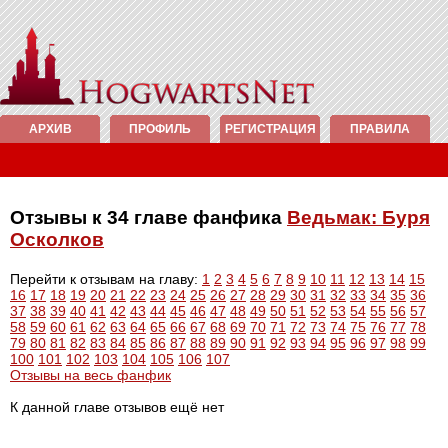
АРХИВ
ПРОФИЛЬ
РЕГИСТРАЦИЯ
ПРАВИЛА
Отзывы к 34 главе фанфика
Ведьмак: Буря
Осколков
Перейти к отзывам на главу:
1
2
3
4
5
6
7
8
9
10
11
12
13
14
15
16
17
18
19
20
21
22
23
24
25
26
27
28
29
30
31
32
33
34
35
36
37
38
39
40
41
42
43
44
45
46
47
48
49
50
51
52
53
54
55
56
57
58
59
60
61
62
63
64
65
66
67
68
69
70
71
72
73
74
75
76
77
78
79
80
81
82
83
84
85
86
87
88
89
90
91
92
93
94
95
96
97
98
99
100
101
102
103
104
105
106
107
Отзывы на весь фанфик
К данной главе отзывов ещё нет