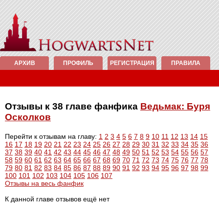
АРХИВ
ПРОФИЛЬ
РЕГИСТРАЦИЯ
ПРАВИЛА
Отзывы к 38 главе фанфика
Ведьмак: Буря
Осколков
Перейти к отзывам на главу:
1
2
3
4
5
6
7
8
9
10
11
12
13
14
15
16
17
18
19
20
21
22
23
24
25
26
27
28
29
30
31
32
33
34
35
36
37
38
39
40
41
42
43
44
45
46
47
48
49
50
51
52
53
54
55
56
57
58
59
60
61
62
63
64
65
66
67
68
69
70
71
72
73
74
75
76
77
78
79
80
81
82
83
84
85
86
87
88
89
90
91
92
93
94
95
96
97
98
99
100
101
102
103
104
105
106
107
Отзывы на весь фанфик
К данной главе отзывов ещё нет