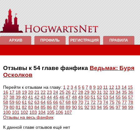
АРХИВ
ПРОФИЛЬ
РЕГИСТРАЦИЯ
ПРАВИЛА
Отзывы к 54 главе фанфика
Ведьмак: Буря
Осколков
Перейти к отзывам на главу:
1
2
3
4
5
6
7
8
9
10
11
12
13
14
15
16
17
18
19
20
21
22
23
24
25
26
27
28
29
30
31
32
33
34
35
36
37
38
39
40
41
42
43
44
45
46
47
48
49
50
51
52
53
54
55
56
57
58
59
60
61
62
63
64
65
66
67
68
69
70
71
72
73
74
75
76
77
78
79
80
81
82
83
84
85
86
87
88
89
90
91
92
93
94
95
96
97
98
99
100
101
102
103
104
105
106
107
Отзывы на весь фанфик
К данной главе отзывов ещё нет