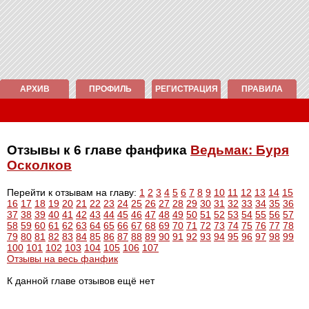
АРХИВ
ПРОФИЛЬ
РЕГИСТРАЦИЯ
ПРАВИЛА
Отзывы к 6 главе фанфика
Ведьмак: Буря
Осколков
Перейти к отзывам на главу:
1
2
3
4
5
6
7
8
9
10
11
12
13
14
15
16
17
18
19
20
21
22
23
24
25
26
27
28
29
30
31
32
33
34
35
36
37
38
39
40
41
42
43
44
45
46
47
48
49
50
51
52
53
54
55
56
57
58
59
60
61
62
63
64
65
66
67
68
69
70
71
72
73
74
75
76
77
78
79
80
81
82
83
84
85
86
87
88
89
90
91
92
93
94
95
96
97
98
99
100
101
102
103
104
105
106
107
Отзывы на весь фанфик
К данной главе отзывов ещё нет