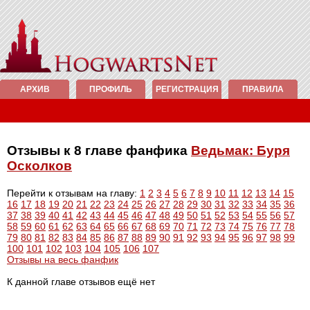
АРХИВ
ПРОФИЛЬ
РЕГИСТРАЦИЯ
ПРАВИЛА
Отзывы к 8 главе фанфика
Ведьмак: Буря
Осколков
Перейти к отзывам на главу:
1
2
3
4
5
6
7
8
9
10
11
12
13
14
15
16
17
18
19
20
21
22
23
24
25
26
27
28
29
30
31
32
33
34
35
36
37
38
39
40
41
42
43
44
45
46
47
48
49
50
51
52
53
54
55
56
57
58
59
60
61
62
63
64
65
66
67
68
69
70
71
72
73
74
75
76
77
78
79
80
81
82
83
84
85
86
87
88
89
90
91
92
93
94
95
96
97
98
99
100
101
102
103
104
105
106
107
Отзывы на весь фанфик
К данной главе отзывов ещё нет