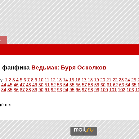
А
ве фанфика
Ведьмак: Буря Осколков
ву:
1
2
3
4
5
6
7
8
9
10
11
12
13
14
15
16
17
18
19
20
21
22
23
24
25
44
45
46
47
48
49
50
51
52
53
54
55
56
57
58
59
60
61
62
63
64
65
84
85
86
87
88
89
90
91
92
93
94
95
96
97
98
99
100
101
102
103
1
щё нет