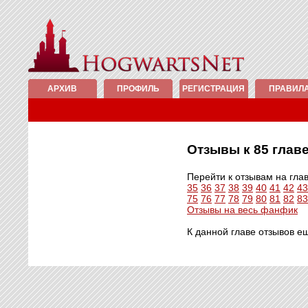
АРХИВ
ПРОФИЛЬ
РЕГИСТРАЦИЯ
ПРАВИЛ
Отзывы к 85 гла
Перейти к отзывам на гла
35
36
37
38
39
40
41
42
43
75
76
77
78
79
80
81
82
83
Отзывы на весь фанфик
К данной главе отзывов е